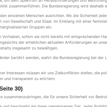
e, um dem Spektrum an Herausforderungen und Bedrohungen
olitik zusammenführen. Die Bundesregierung wird deshalb ein
uf den einzelnen Menschen ausrichten. Wo die Sicherheit j
ät von Gesellschaft und Staat. Im Einklang mit einer femini
arginalisierten Gruppen ein.
 Vorhaben, sofern sie nicht bereits mit entsprechenden Haus
ngesichts der erheblichen aktuellen Anforderungen an unse
shalts insgesamt zu bewältigen.
 Länder berührt werden, wahrt die Bundesregierung bei der
er Interessen müssen wir uns Zielkonflikten stellen, die 
n und transparent zu erörtern.
Seite 30)
nte zusammenzubringen, die für unsere Sicherheit vor Bedr
che und beschreibt ein ihnen gemeinsames Ziel. Jeder Politik