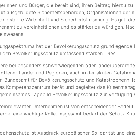
rinnen und Bürger, die bereit sind, ihren Beitrag hierzu zu
t ausgebildete Sicherheitsbehörden, Organisationen der ni
eine starke Wirtschaft und Sicherheitsforschung. Es gilt, d
enamt zu vereinheitlichen und es stärker zu würdigen. Nac
meinwesens.
ungsspektrums hat der Bevölkerungsschutz grundlegende Be
d den Bevölkerungsschutz umfassend stärken. Dies
dere bei besonders schwerwiegenden oder länderübergreife
roffener Länder und Regionen, auch in der akuten Gefahre
Bundesamt für Bevölkerungsschutz und Katastrophenhilfe
. Das Kompetenzzentrum berät und begleitet das Krisenman
emeinsames Lagebild Bevölkerungsschutz zur Verfügung st
ystemrelevanter Unternehmen ist von entscheidender Bedeutu
bei eine wichtige Rolle. Insgesamt bedarf der Schutz Kriti
henschutz ist Ausdruck europäischer Solidarität und eine I