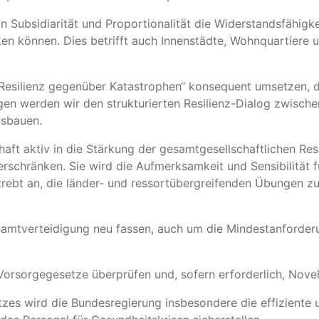
on Subsidiarität und Proportionalität die Widerstandsfähig
en können. Dies betrifft auch Innenstädte, Wohnquartiere 
r Resilienz gegenüber Katastrophen“ konsequent umsetzen, 
n werden wir den strukturierten Resilienz-Dialog zwisch
usbauen.
aft aktiv in die Stärkung der gesamtgesellschaftlichen Re
schränken. Sie wird die Aufmerksamkeit und Sensibilität f
trebt an, die länder- und ressortübergreifenden Übungen 
esamtverteidigung neu fassen, auch um die Mindestanforder
orsorgegesetze überprüfen und, sofern erforderlich, Novel
zes wird die Bundesregierung insbesondere die effiziente 